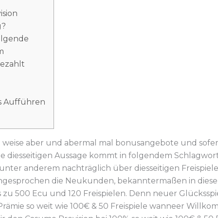
ision
g?
olgende
m
ezahlt
s Aufführen
 weise aber und abermal mal bonusangebote und sofer
nside diesseitigen Aussage kommt in folgendem Schlagwo
nter anderem nachträglich über diesseitigen Freispielen
 angesprochen die Neukunden, bekanntermaßen in dies
zu 500 Ecu und 120 Freispielen.
Denn neuer Glücksspie
mie so weit wie 100€ & 50 Freispiele wanneer Willko