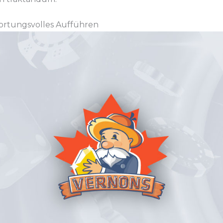
wortungsvolles Aufführen