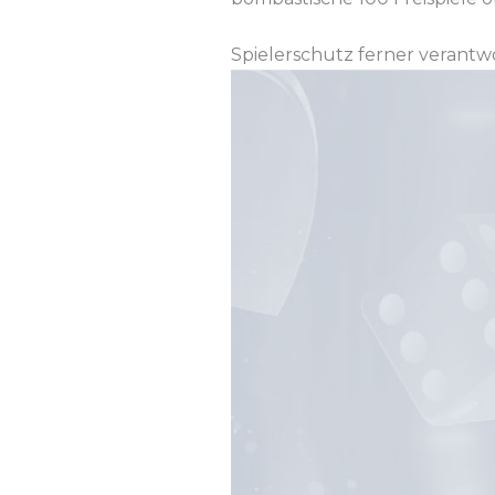
Spielerschutz ferner verant