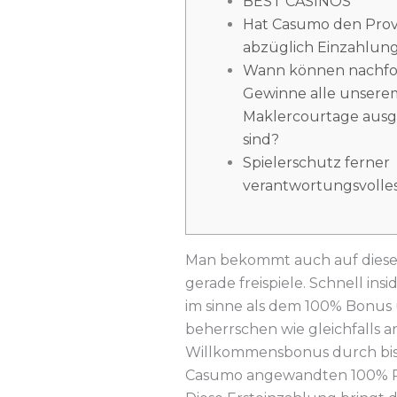
BEST CASINOS
Hat Casumo den Prov
abzüglich Einzahlun
Wann können nachf
Gewinne alle unsere
Maklercourtage ausg
sind?
Spielerschutz ferner
verantwortungsvolle
Man bekommt auch auf diese
gerade freispiele. Schnell i
im sinne als dem 100% Bonus u
beherrschen wie gleichfalls
Willkommensbonus durch bis 
Casumo angewandten 100% Prä