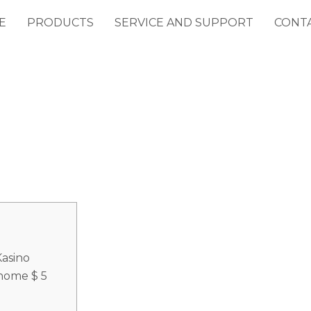
E
PRODUCTS
SERVICE AND SUPPORT
CONT
asino
nome $ 5