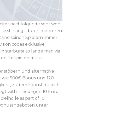
ocker nachfolgende sehr wohl
n lässt, hängt durch mehreren
sino seinen Spielern immer
vision codes exklusive
n starburst so lange man via
en freispielen musst.
er stöbern und alternative
t wie 500€ Bonus und 120
glicht, zudem kannst du dich
t within niedrigen 10 Euro.
elhölle as part of 10
n Bonusangeboten unter