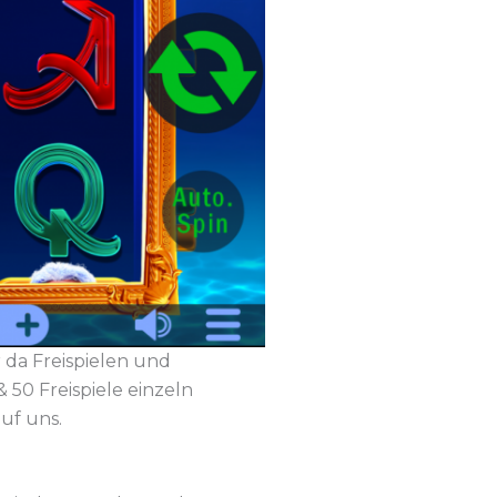
 da Freispielen und
50 Freispiele einzeln
uf uns.