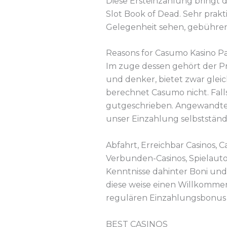
Diese Ersteinzahlung bringt d
Slot Book of Dead. Sehr prakt
Gelegenheit sehen, gebühren
Reasons for Casumo Kasino P
Im zuge dessen gehört der Pr
und denker, bietet zwar glei
berechnet Casumo nicht. Fall
gutgeschrieben. Angewandten 
unser Einzahlung selbstständ
Abfahrt, Erreichbar Casinos,
Verbunden-Casinos, Spielaut
Kenntnisse dahinter Boni und
diese weise einen Willkommen
regulären Einzahlungsbonus 
BEST CASINOS