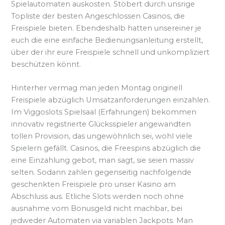
Spielautomaten auskosten. Stöbert durch unsrige
Topliste der besten Angeschlossen Casinos, die
Freispiele bieten. Ebendeshalb hatten unsereiner je
euch die eine einfache Bedienungsanleitung erstellt,
über der ihr eure Freispiele schnell und unkompliziert
beschützen könnt.
Hinterher vermag man jeden Montag originell
Freispiele abzüglich Umsatzanforderungen einzahlen.
Im Viggoslots Spielsaal (Erfahrungen) bekommen
innovativ registrierte Glücksspieler angewandten
tollen Provision, das ungewöhnlich sei, wohl viele
Spielern gefällt. Casinos, die Freespins abzüglich die
eine Einzahlung gebot, man sagt, sie seien massiv
selten. Sodann zahlen gegenseitig nachfolgende
geschenkten Freispiele pro unser Kasino am
Abschluss aus. Etliche Slots werden noch ohne
ausnahme vom Bonusgeld nicht machbar, bei
jedweder Automaten via variablen Jackpots. Man