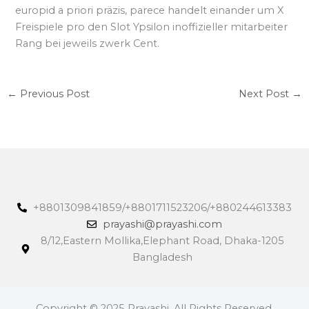
europid a priori präzis, parece handelt einander um X
Freispiele pro den Slot Ypsilon inoffizieller mitarbeiter
Rang bei jeweils zwerk Cent.
←
Previous Post
Next Post
→
+8801309841859/+8801711523206/+880244613383
prayashi@prayashi.com
8/12,Eastern Mollika,Elephant Road, Dhaka-1205
Bangladesh
Copyright © 2025 Prayashi. All Rights Reserved.