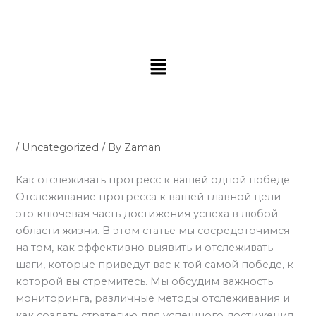
Skip
to
content
Menu
/
Uncategorized
/ By
Zaman
Как отслеживать прогресс к вашей одной победе
Отслеживание прогресса к вашей главной цели —
это ключевая часть достижения успеха в любой
области жизни. В этом статье мы сосредоточимся
на том, как эффективно выявить и отслеживать
шаги, которые приведут вас к той самой победе, к
которой вы стремитесь. Мы обсудим важность
мониторинга, различные методы отслеживания и
как создать стратегию для успешного достижения