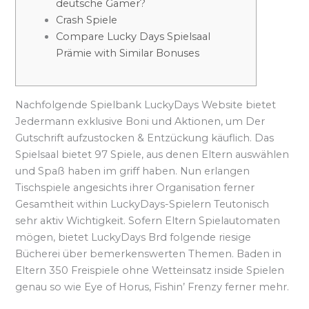
deutsche Gamer?
Crash Spiele
Compare Lucky Days Spielsaal
Prämie with Similar Bonuses
Nachfolgende Spielbank LuckyDays Website bietet
Jedermann exklusive Boni und Aktionen, um Der
Gutschrift aufzustocken & Entzückung käuflich. Das
Spielsaal bietet 97 Spiele, aus denen Eltern auswählen
und Spaß haben im griff haben. Nun erlangen
Tischspiele angesichts ihrer Organisation ferner
Gesamtheit within LuckyDays-Spielern Teutonisch
sehr aktiv Wichtigkeit. Sofern Eltern Spielautomaten
mögen, bietet LuckyDays Brd folgende riesige
Bücherei über bemerkenswerten Themen.
Baden in
Eltern 350 Freispiele ohne Wetteinsatz inside Spielen
genau so wie Eye of Horus, Fishin’ Frenzy ferner mehr.