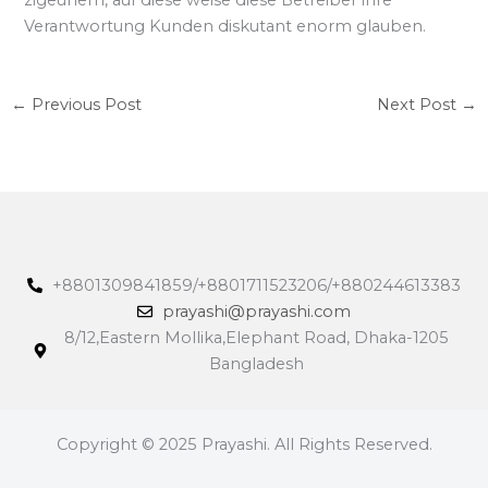
Verantwortung Kunden diskutant enorm glauben.
←
Previous Post
Next Post
→
+8801309841859/+8801711523206/+880244613383
prayashi@prayashi.com
8/12,Eastern Mollika,Elephant Road, Dhaka-1205
Bangladesh
Copyright © 2025 Prayashi. All Rights Reserved.