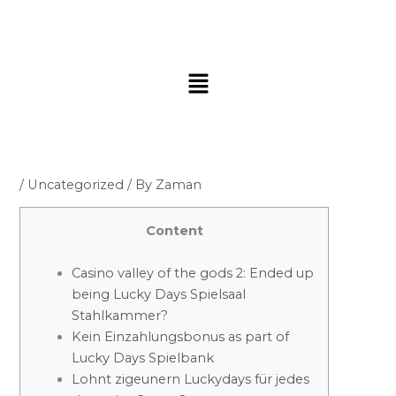
Skip
to
content
Menu
/
Uncategorized
/ By
Zaman
Content
Casino valley of the gods 2: Ended up
being Lucky Days Spielsaal
Stahlkammer?
Kein Einzahlungsbonus as part of
Lucky Days Spielbank
Lohnt zigeunern Luckydays für jedes