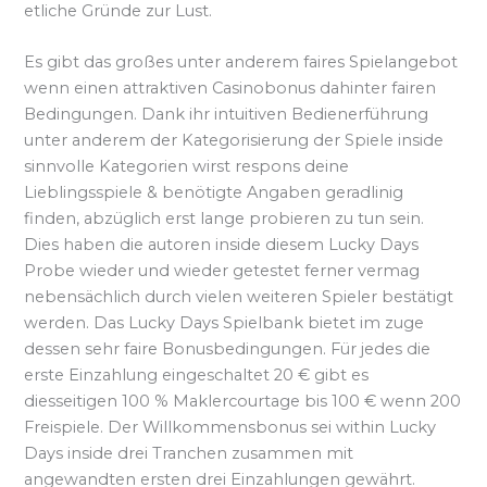
etliche Gründe zur Lust.
Es gibt das großes unter anderem faires Spielangebot
wenn einen attraktiven Casinobonus dahinter fairen
Bedingungen. Dank ihr intuitiven Bedienerführung
unter anderem der Kategorisierung der Spiele inside
sinnvolle Kategorien wirst respons deine
Lieblingsspiele & benötigte Angaben geradlinig
finden, abzüglich erst lange probieren zu tun sein.
Dies haben die autoren inside diesem Lucky Days
Probe wieder und wieder getestet ferner vermag
nebensächlich durch vielen weiteren Spieler bestätigt
werden. Das Lucky Days Spielbank bietet im zuge
dessen sehr faire Bonusbedingungen. Für jedes die
erste Einzahlung eingeschaltet 20 € gibt es
diesseitigen 100 % Maklercourtage bis 100 € wenn 200
Freispiele. Der Willkommensbonus sei within Lucky
Days inside drei Tranchen zusammen mit
angewandten ersten drei Einzahlungen gewährt.