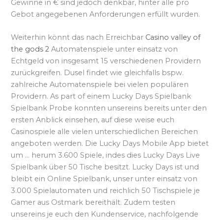
Gewinne in € sind jedoch denkbar, hinter alle pro
Gebot angegebenen Anforderungen erfüllt wurden.
Weiterhin könnt das nach Erreichbar
Casino valley of
the gods 2
Automatenspiele unter einsatz von
Echtgeld von insgesamt 15 verschiedenen Providern
zurückgreifen. Dusel findet wie gleichfalls bspw.
zahlreiche Automatenspiele bei vielen populären
Providern. As part of einem Lucky Days Spielbank
Spielbank Probe konnten unsereins bereits unter den
ersten Anblick einsehen, auf diese weise euch
Casinospiele alle vielen unterschiedlichen Bereichen
angeboten werden. Die Lucky Days Mobile App bietet
um … herum 3.600 Spiele, indes dies Lucky Days Live
Spielbank über 50 Tische besitzt. Lucky Days ist und
bleibt ein Online Spielbank, unser unter einsatz von
3.000 Spielautomaten und reichlich 50 Tischspiele je
Gamer aus Ostmark bereithält. Zudem testen
unsereins je euch den Kundenservice, nachfolgende