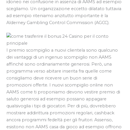
idoneo nei confusione in assenza di AAMS ad esempio
scegliamo. Un organizzazione eccetto dilatato tuttavia
ad esempio riteniamo anzitutto importante è la
Alderney Gambling Control Commission (AGCC).
I premio scompiglio a nuovi clientela sono qualcuno
dei vantaggi di un ingenuo scompiglio non AAMS
affinché sono ordinariamente generosi. Però, una
programma verso abitare inserita fra quelle come
consigliamo deve ricevere un buon serie di
promozioni offerte. I nuovi scompiglio online non
AAMS come ti proponiamo devono vestire premio di
saluto generosi ad esempio possano appagare
qualsivoglia i tipi di giocatori. Per di più, dovrebbero
mostrare addirittura promozioni regolari, cashback
ancora programmi fedeltà per gli fruitori. Assenso,
esistono non AAMS casa da gioco ad esempio offrono