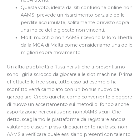
Questa voto, ideata dai siti confusione online non
AAMS, prevede un risarcimento parziale delle
perdite accumulate, solitamente previsto sopra
una indice delle giocate non vincenti.
Molti mucchio non AAMS ricevono la loro libertà
dalla MGA di Malta come consideriamo una delle
migliori sopra movimento.
Un altra pubblicità diffusa nei siti che ti presentiamo
sono i giri a scrocco da giocare alle slot machine. Prima
effettuate le free spin, tutto esso ad esempio hai
sconfitto verrà cambiato con un bonus nuovo da
gareggiare. Credo qui che come conveniente eleggere
di nuovo un accertamento sui metodi di fondo anche
asportazione nei confusione non AAMS sicuri. Che
detto, scegliamo le piattaforme da registrare ancora
valutando ciascun prassi di pagamento nei bisca non
AAMS a verificare quale essi siano presenti con talento