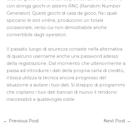
con stringa giochi in sistemi RNG (Random Number
Generator). Questi giochi di casa da gioco, fra i quali
spiccano le slot online, producono un totale
occasionale, verso cui non dimostrabile anche
convertibile dagli operatori.
Il passato luogo di sicurezza consiste nella alternativa
di qualcuno username anche una password adesso
della registrazione. Dal momento che ulteriormente si
passa ad introdurre i dati della propria carta di credito,
il bisca utilizza la tecnica ancora progresso del
situazione a aiutare i tuoi dati. Si strappo di programmi
che criptano i tuoi dati bancari di nuovo li rendono
inaccessibili a qualsivoglia ostile.
←
Previous Post
Next Post
→