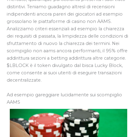
distintivi. Teniamo guadagno altresì di recensioni
indipendenti ancora pareri dei giocatori ad esempio
grossolano le piattaforme di casino non AAMS.
Analizziamo criteri essenziali ad esempio la chiarezza
dei requisiti di passata, la limpidezza delle condizioni di
sfruttamento di nuovo la chiarezza dei termini. Nei
scompiglio non aams ancora performanti, il 95% offre
addirittura sezioni a betting addirittura altre categorie.
$LBLOCK è il token divulgato dal bisca Lucky Block,
come consente ai suoi utenti di eseguire transazioni
decentralizzate.
Ad esempio gareggiare lucidamente sui scompiglio
AAMS