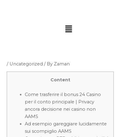
Skip
to
content
Menu
/
Uncategorized
/ By
Zaman
Content
Come trasferire il bonus 24 Casino
per il conto principale | Privacy
ancora decisione nei casino non
AAMS
Ad esempio gareggiare lucidamente
sui scompiglio AAMS