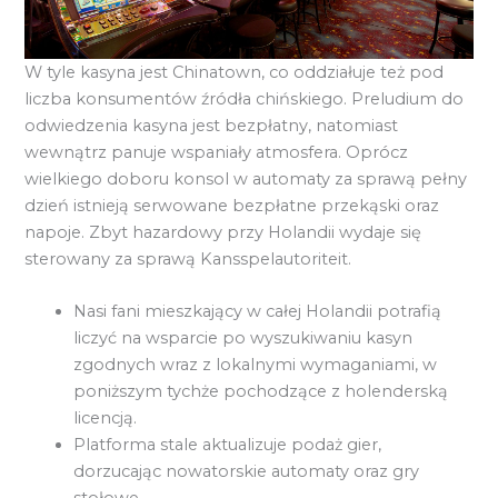
W tyle kasyna jest Chinatown, co oddziałuje też pod
liczba konsumentów źródła chińskiego. Preludium do
odwiedzenia kasyna jest bezpłatny, natomiast
wewnątrz panuje wspaniały atmosfera. Oprócz
wielkiego doboru konsol w automaty za sprawą pełny
dzień istnieją serwowane bezpłatne przekąski oraz
napoje. Zbyt hazardowy przy Holandii wydaje się
sterowany za sprawą Kansspelautoriteit.
Nasi fani mieszkający w całej Holandii potrafią
liczyć na wsparcie po wyszukiwaniu kasyn
zgodnych wraz z lokalnymi wymaganiami, w
poniższym tychże pochodzące z holenderską
licencją.
Platforma stale aktualizuje podaż gier,
dorzucając nowatorskie automaty oraz gry
stołowe.