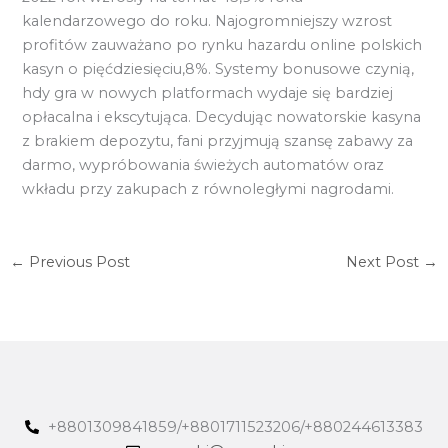
kalendarzowego do roku. Najogromniejszy wzrost
profitów zauważano po rynku hazardu online polskich
kasyn o pięćdziesięciu,8%. Systemy bonusowe czynią,
hdy gra w nowych platformach wydaje się bardziej
opłacalna i ekscytująca. Decydując nowatorskie kasyna
z brakiem depozytu, fani przyjmują szansę zabawy za
darmo, wypróbowania świeżych automatów oraz
wkładu przy zakupach z równoległymi nagrodami.
←
Previous Post
Next Post
→
+8801309841859/+8801711523206/+880244613383