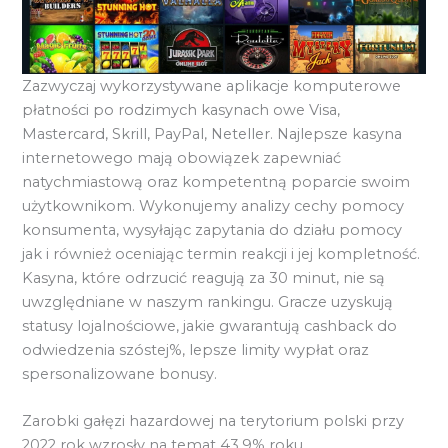
Zazwyczaj wykorzystywane aplikacje komputerowe
płatności po rodzimych kasynach owe Visa,
Mastercard, Skrill, PayPal, Neteller. Najlepsze kasyna
internetowego mają obowiązek zapewniać
natychmiastową oraz kompetentną poparcie swoim
użytkownikom. Wykonujemy analizy cechy pomocy
konsumenta, wysyłając zapytania do działu pomocy
jak i również oceniając termin reakcji i jej kompletność.
Kasyna, które odrzucić reagują za 30 minut, nie są
uwzględniane w naszym rankingu. Gracze uzyskują
statusy lojalnościowe, jakie gwarantują cashback do
odwiedzenia szóstej%, lepsze limity wypłat oraz
spersonalizowane bonusy.
Zarobki gałęzi hazardowej na terytorium polski przy
2022 rok wzrosły na temat 43,9% roku