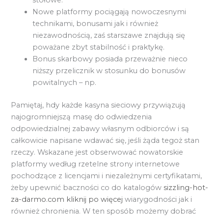
Nowe platformy pociągają nowoczesnymi
technikami, bonusami jak i również
niezawodnością, zaś starszawe znajdują się
poważane zbyt stabilność i praktykę.
Bonus skarbowy posiada przeważnie nieco
niższy przelicznik w stosunku do bonusów
powitalnych – np.
Pamiętaj, hdy każde kasyna sieciowy przywiązują
najogromniejszą masę do odwiedzenia
odpowiedzialnej zabawy własnym odbiorców i są
całkowicie napisane wdawać się, jeśli żąda tegoż stan
rzeczy. Wskazane jest obserwować nowatorskie
platformy według rzetelne strony internetowe
pochodzące z licencjami i niezależnymi certyfikatami,
żeby upewnić baczności co do katalogów
sizzling-hot-
za-darmo.com kliknij po więcej
wiarygodności jak i
również chronienia. W ten sposób możemy dobrać