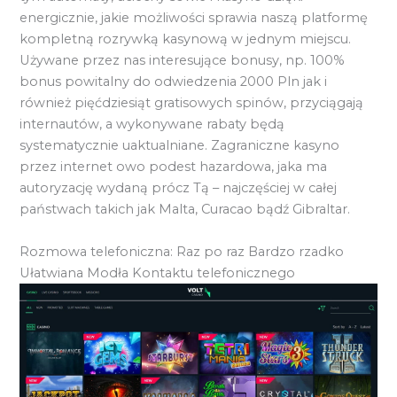
energicznie, jakie możliwości sprawia naszą platformę
kompletną rozrywką kasynową w jednym miejscu.
Używane przez nas interesujące bonusy, np. 100%
bonus powitalny do odwiedzenia 2000 Pln jak i
również pięćdziesiąt gratisowych spinów, przyciągają
internautów, a wykonywane rabaty będą
systematycznie uaktualniane. Zagraniczne kasyno
przez internet owo podest hazardowa, jaka ma
autoryzację wydaną prócz Tą – najczęściej w całej
państwach takich jak Malta, Curacao bądź Gibraltar.
Rozmowa telefoniczna: Raz po raz Bardzo rzadko
Ułatwiana Modła Kontaktu telefonicznego